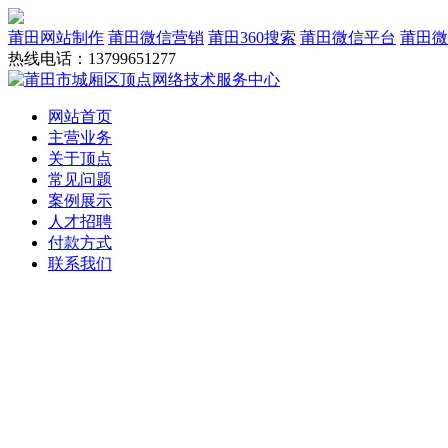
莆田网站制作
莆田微信营销
莆田360搜索
莆田微信平台
莆田微
热线电话：13799651277
网站首页
主营业务
关于顶点
常见问题
案例展示
人才招聘
付款方式
联系我们
网站建设
域名服务