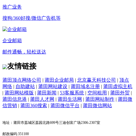
推广业务
搜狗/360好搜/微信广告机等
企业邮箱
邮件通畅，轻松送达
友情链接
莆田顶点网络公司
|
莆田企业邮局
|
北京赢天科技公司
|
顶点
网络
|
自助建站
|
莆田网站建设
|
莆田域名注册
|
莆田虚拟主机
|
莆田网站模版
|
莆田新闻
|
53客服系统
|
空间租用
|
莆田外贸
|
莆田信息港
|
莆田人才网
|
莆田生活网
|
莆田网站制作
|
莆田微
信营销
|
莆田360搜索
|
莆田微信平台
|
莆田微信网站
地址：莆田市荔城区荔园北路699号三迪创富广场2306-2307室
邮政编码:351100