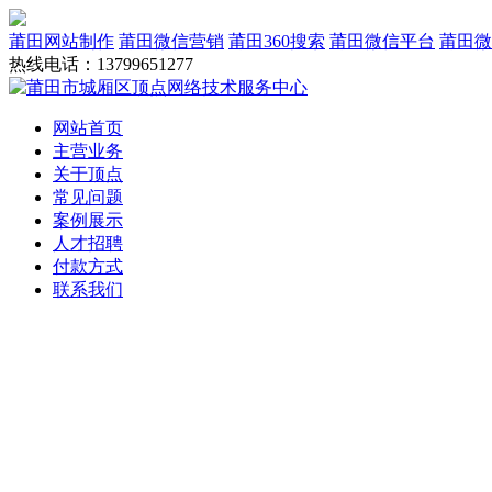
莆田网站制作
莆田微信营销
莆田360搜索
莆田微信平台
莆田微
热线电话：13799651277
网站首页
主营业务
关于顶点
常见问题
案例展示
人才招聘
付款方式
联系我们
网站建设
域名服务