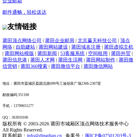
企业邮箱
邮件通畅，轻松送达
友情链接
莆田顶点网络公司
|
莆田企业邮局
|
北京赢天科技公司
|
顶点
网络
|
自助建站
|
莆田网站建设
|
莆田域名注册
|
莆田虚拟主机
|
莆田网站模版
|
莆田新闻
|
53客服系统
|
空间租用
|
莆田外贸
|
莆田信息港
|
莆田人才网
|
莆田生活网
|
莆田网站制作
|
莆田微
信营销
|
莆田360搜索
|
莆田微信平台
|
莆田微信网站
地址：莆田市荔城区荔园北路699号三迪创富广场2306-2307室
邮政编码:351100
手机：13799651277
QQ：
363010106
版权所有 © 2003-2026 莆田市城厢区顶点网络技术服务中心
All Rights Reserved.
联系邮箱：
info@dingdian.cn
备案号：
闽ICP备07501203号-3