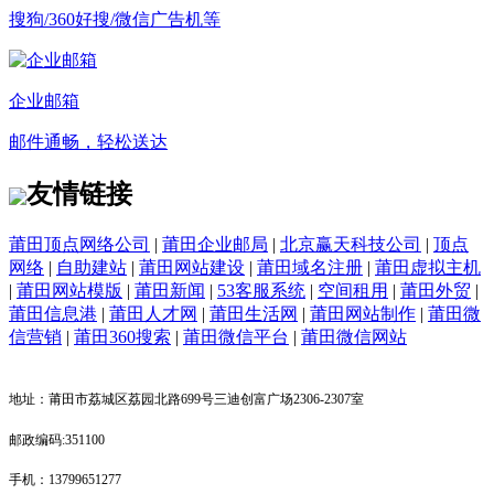
搜狗/360好搜/微信广告机等
企业邮箱
邮件通畅，轻松送达
友情链接
莆田顶点网络公司
|
莆田企业邮局
|
北京赢天科技公司
|
顶点
网络
|
自助建站
|
莆田网站建设
|
莆田域名注册
|
莆田虚拟主机
|
莆田网站模版
|
莆田新闻
|
53客服系统
|
空间租用
|
莆田外贸
|
莆田信息港
|
莆田人才网
|
莆田生活网
|
莆田网站制作
|
莆田微
信营销
|
莆田360搜索
|
莆田微信平台
|
莆田微信网站
地址：莆田市荔城区荔园北路699号三迪创富广场2306-2307室
邮政编码:351100
手机：13799651277