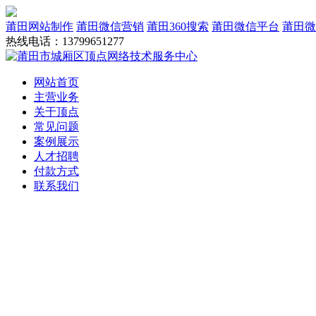
莆田网站制作
莆田微信营销
莆田360搜索
莆田微信平台
莆田微
热线电话：13799651277
网站首页
主营业务
关于顶点
常见问题
案例展示
人才招聘
付款方式
联系我们
网站建设
域名服务