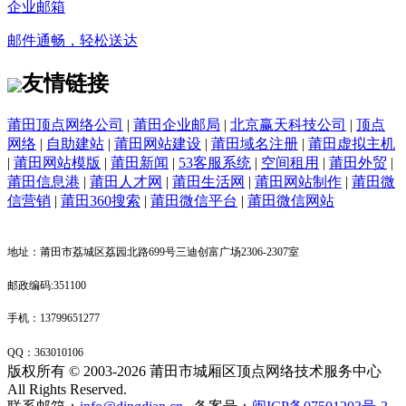
企业邮箱
邮件通畅，轻松送达
友情链接
莆田顶点网络公司
|
莆田企业邮局
|
北京赢天科技公司
|
顶点
网络
|
自助建站
|
莆田网站建设
|
莆田域名注册
|
莆田虚拟主机
|
莆田网站模版
|
莆田新闻
|
53客服系统
|
空间租用
|
莆田外贸
|
莆田信息港
|
莆田人才网
|
莆田生活网
|
莆田网站制作
|
莆田微
信营销
|
莆田360搜索
|
莆田微信平台
|
莆田微信网站
地址：莆田市荔城区荔园北路699号三迪创富广场2306-2307室
邮政编码:351100
手机：13799651277
QQ：
363010106
版权所有 © 2003-2026 莆田市城厢区顶点网络技术服务中心
All Rights Reserved.