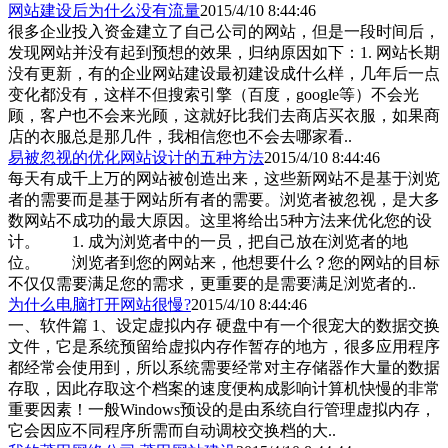
网站建设后为什么没有流量
2015/4/10 8:44:46
很多企业投入资金建立了自己公司的网站，但是一段时间后，
发现网站并没有起到预想的效果，归纳原因如下：1. 网站长期
没有更新，有的企业网站建设最初建设成什么样，几年后一点
变化都没有，这样不但搜索引擎（百度，google等）不会光
顾，客户也不会来光顾，这就好比我们去商店买衣服，如果商
店的衣服总是那几件，我相信您也不会去哪家看..
易被忽视的优化网站设计的五种方法
2015/4/10 8:44:46
每天有成千上万的网站被创造出来，这些新网站不是基于浏览
者的需要而是基于网站所有者的需要。浏览者被忽视，是大多
数网站不成功的最大原因。这里将给出5种方法来优化您的设
计。 1. 成为浏览者中的一员，把自己放在浏览者的地
位。 浏览者到您的网站来，他想要什么？您的网站的目标
不仅仅需要满足您的需求，更重要的是需要满足浏览者的..
为什么电脑打开网站很慢?
2015/4/10 8:44:46
一、软件篇 1、设定虚拟内存 硬盘中有一个很宠大的数据交换
文件，它是系统预留给虚拟内存作暂存的地方，很多应用程序
都经常会使用到，所以系统需要经常对主存储器作大量的数据
存取，因此存取这个档案的速度便构成影响计算机快慢的非常
重要因素！一般Windows预设的是由系统自行管理虚拟内存，
它会因应不同程序所需而自动调校交换档的大..