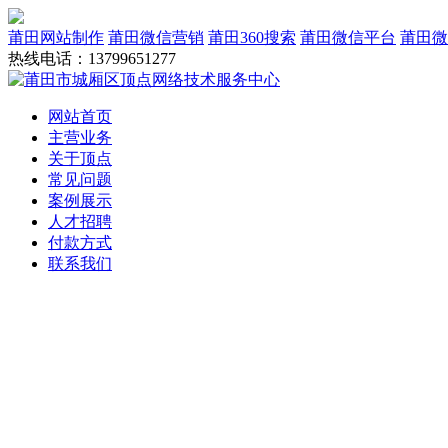
莆田网站制作
莆田微信营销
莆田360搜索
莆田微信平台
莆田微
热线电话：13799651277
网站首页
主营业务
关于顶点
常见问题
案例展示
人才招聘
付款方式
联系我们
网站建设
域名服务