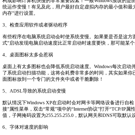
构成影响计算机快慢的非常重要因素！一般Windows预设
统运作变慢！有见及此，用户最好自定虚拟内存的最小值和最大值
内存”进行设置。
3、检查应用软件或者驱动程序
有些程序在电脑系统启动会时使系统变慢。如果要是否是这方面
式”启动发现电脑启动速度比正常启动时速度要快，那可能某
4、桌面图标太多会惹祸
桌面上有太多图标也会降低系统启动速度。Windows每次
了系统启动扫描功能，这将会耗费非常多的时间，其实如果你
面图标放到一个专门的文件夹中或者干脆删除！
5、ADSL导致的系统启动变慢
默认情况下Windows XP在启动时会对网卡等网络设备进
接”属性菜单，双击“常规”项中的“Internet协议”打开“TCP/I
值，子网掩码设置为255.255.255.0，默认网关和DNS可取默认
6、字体对速度的影响