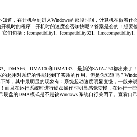
知道，在开机至到进入Windows的那段时间，计算机在做着
的开机时的程序，开机时的速度会否加快呢？答案是会的！想要修改，可
]、[compatibility32]、[imecompatibility]、[compatibi
、DMA66、DMA100和DMA133，最新的SATA-150都
式的起用对系统的性能起到了实质的作用。但是你知道吗？Windows
下降，其中最明显的现象有：系统起动速度明显变慢，一般来说正常
多！而且在运行系统时进行硬盘操作时明显感觉变慢，在运行一些大
硬盘的DMA模式是不是被Windows 系统自行关闭了。查看自