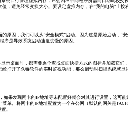
的是由系统自行管理虚拟内存，它会因应不同程序所需而自动调校
，避免经常变换大小。要设定虚拟内存，在“我的电脑”上按右键
的原因，我们可以从“安全模式”启动。因为这是原始启动，“安
个程序是导致系统启动速度变慢的原因。
启动并显示桌面时，都需要逐个查找桌面快捷方式的图标并加载它
已经打开了杀毒软件的实时监视功能，那么启动时扫描系统就显得
行自检，如果发现网卡的IP地址等未配置好就会对其进行设置，这
P属性”菜单。将网卡的IP地址配置为一个在公网（默认的网关是192.168.
设置。