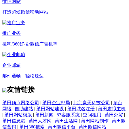
微信网站
打造超炫微信移动网站
推广业务
搜狗/360好搜/微信广告机等
企业邮箱
邮件通畅，轻松送达
友情链接
莆田顶点网络公司
|
莆田企业邮局
|
北京赢天科技公司
|
顶点
网络
|
自助建站
|
莆田网站建设
|
莆田域名注册
|
莆田虚拟主机
|
莆田网站模版
|
莆田新闻
|
53客服系统
|
空间租用
|
莆田外贸
|
莆田信息港
|
莆田人才网
|
莆田生活网
|
莆田网站制作
|
莆田微
信营销
|
莆田360搜索
|
莆田微信平台
|
莆田微信网站