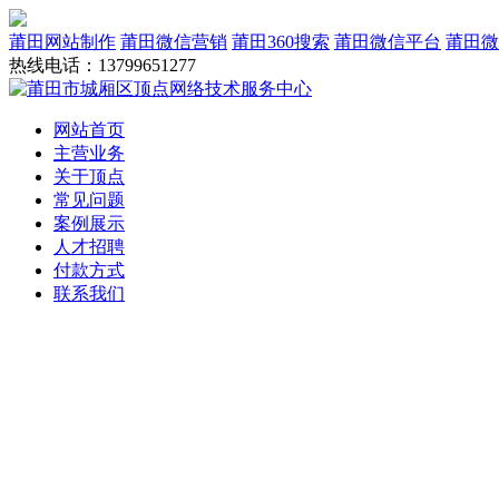
莆田网站制作
莆田微信营销
莆田360搜索
莆田微信平台
莆田微
热线电话：13799651277
网站首页
主营业务
关于顶点
常见问题
案例展示
人才招聘
付款方式
联系我们
网站建设
域名服务