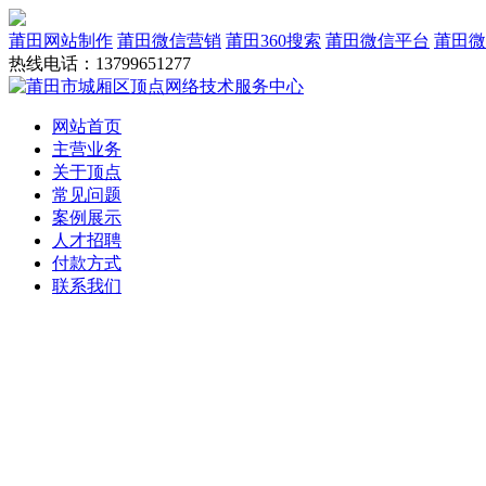
莆田网站制作
莆田微信营销
莆田360搜索
莆田微信平台
莆田微
热线电话：13799651277
网站首页
主营业务
关于顶点
常见问题
案例展示
人才招聘
付款方式
联系我们
网站建设
域名服务