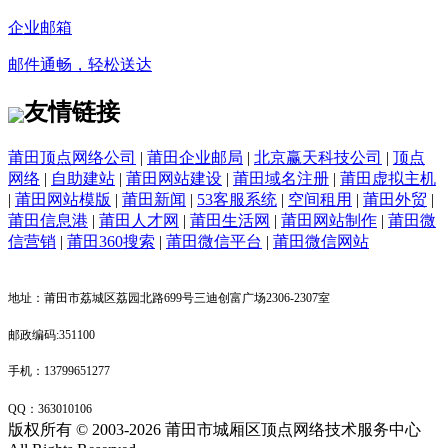
企业邮箱
邮件通畅，轻松送达
友情链接
莆田顶点网络公司
|
莆田企业邮局
|
北京赢天科技公司
|
顶点
网络
|
自助建站
|
莆田网站建设
|
莆田域名注册
|
莆田虚拟主机
|
莆田网站模版
|
莆田新闻
|
53客服系统
|
空间租用
|
莆田外贸
|
莆田信息港
|
莆田人才网
|
莆田生活网
|
莆田网站制作
|
莆田微
信营销
|
莆田360搜索
|
莆田微信平台
|
莆田微信网站
地址：莆田市荔城区荔园北路699号三迪创富广场2306-2307室
邮政编码:351100
手机：13799651277
QQ：
363010106
版权所有 © 2003-2026 莆田市城厢区顶点网络技术服务中心