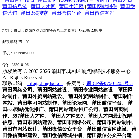
莆田信息港
|
莆田人才网
|
莆田生活网
|
莆田网站制作
|
莆田微
信营销
|
莆田360搜索
|
莆田微信平台
|
莆田微信网站
地址：莆田市荔城区荔园北路699号三迪创富广场2306-2307室
邮政编码:351100
手机：13799651277
QQ：
363010106
版权所有 © 2003-2026 莆田市城厢区顶点网络技术服务中心
All Rights Reserved.
联系邮箱：
info@dingdian.cn
备案号：
闽ICP备07501203号-3
莆田网络公司
、
莆田网站建设、 莆田专业网站建设
、
莆田网
站制作
、
莆田外贸网站建设
、
莆田外贸网站制作
、
莆田制作
网站
、
莆田学习网站制作
、
莆田论坛网
、莆田
微信平台
、
莆
田seo网站优化推广
、
莆田网站建站推广公司
、
莆田网页制
作
、
597莆田人才网
、
莆田人才网597
、
莆田人才网最新招聘
信息
、
莆田市网站建设
、
莆田市网络公司
、
莆田市网站制作
、
莆田市网站设计
、莆田微信公众平台、莆田微信官网建设、莆
田微信商城建设、莆田微信商城分销、莆田微信公众平台建