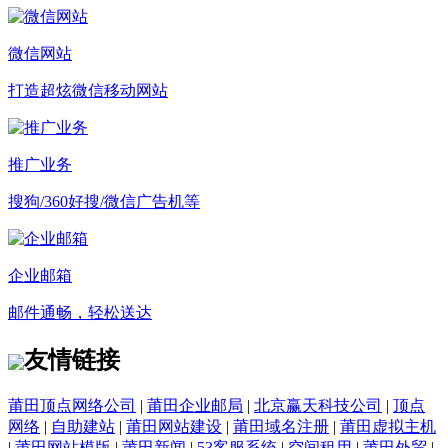
微信网站
打造超炫微信移动网站
推广业务
搜狗/360好搜/微信广告机等
企业邮箱
邮件通畅，轻松送达
友情链接
莆田顶点网络公司
|
莆田企业邮局
|
北京赢天科技公司
|
顶点
网络
|
自助建站
|
莆田网站建设
|
莆田域名注册
|
莆田虚拟主机
|
莆田网站模版
|
莆田新闻
|
53客服系统
|
空间租用
|
莆田外贸
|