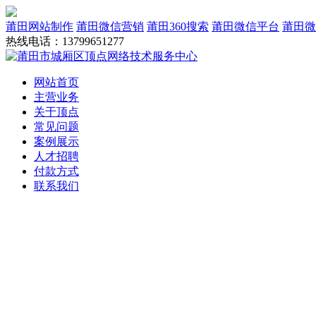
莆田网站制作
莆田微信营销
莆田360搜索
莆田微信平台
莆田微
热线电话：13799651277
网站首页
主营业务
关于顶点
常见问题
案例展示
人才招聘
付款方式
联系我们
网站建设
域名服务