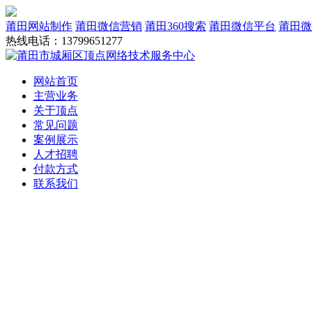
莆田网站制作
莆田微信营销
莆田360搜索
莆田微信平台
莆田微
热线电话：13799651277
网站首页
主营业务
关于顶点
常见问题
案例展示
人才招聘
付款方式
联系我们
网站建设
域名服务