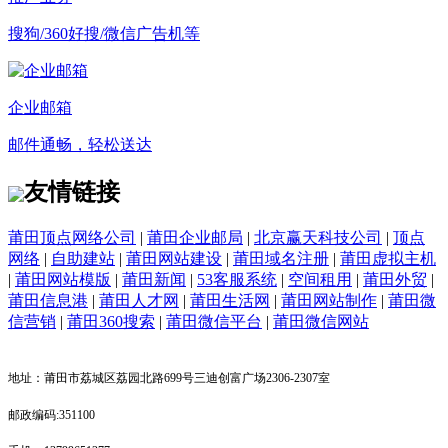
搜狗/360好搜/微信广告机等
企业邮箱
邮件通畅，轻松送达
友情链接
莆田顶点网络公司
|
莆田企业邮局
|
北京赢天科技公司
|
顶点
网络
|
自助建站
|
莆田网站建设
|
莆田域名注册
|
莆田虚拟主机
|
莆田网站模版
|
莆田新闻
|
53客服系统
|
空间租用
|
莆田外贸
|
莆田信息港
|
莆田人才网
|
莆田生活网
|
莆田网站制作
|
莆田微
信营销
|
莆田360搜索
|
莆田微信平台
|
莆田微信网站
地址：莆田市荔城区荔园北路699号三迪创富广场2306-2307室
邮政编码:351100