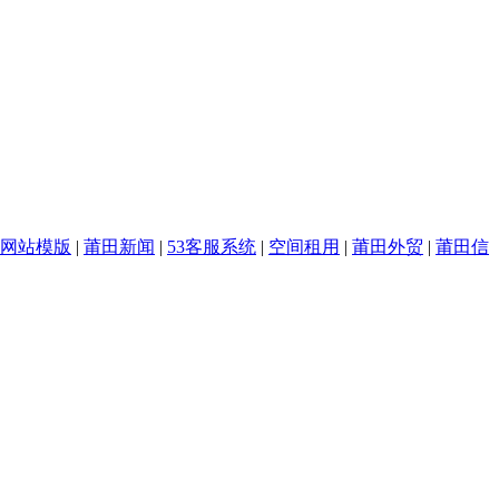
网站模版
|
莆田新闻
|
53客服系统
|
空间租用
|
莆田外贸
|
莆田信