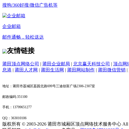
搜狗/360好搜/微信广告机等
企业邮箱
邮件通畅，轻松送达
友情链接
莆田顶点网络公司
|
莆田企业邮局
|
北京赢天科技公司
|
顶点网
息港
|
莆田人才网
|
莆田生活网
|
莆田网站制作
|
莆田微信营销
|
地址：莆田市荔城区荔园北路699号三迪创富广场2306-2307室
邮政编码:351100
手机：13799651277
QQ：
363010106
版权所有 © 2003-2026 莆田市城厢区顶点网络技术服务中心 All Right