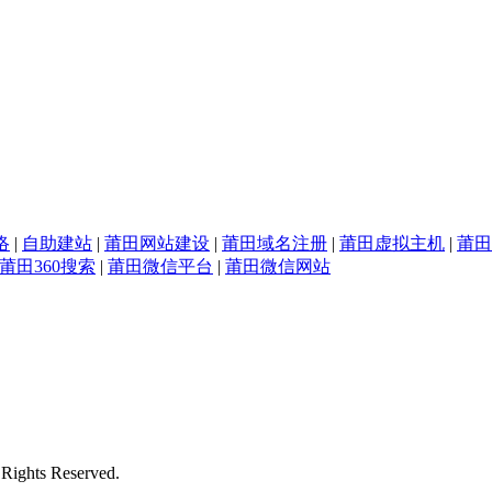
络
|
自助建站
|
莆田网站建设
|
莆田域名注册
|
莆田虚拟主机
|
莆田
莆田360搜索
|
莆田微信平台
|
莆田微信网站
s Reserved.